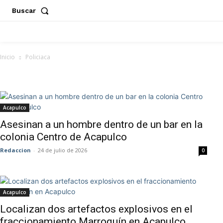
Buscar
ACAPULCO
CHILPANCINGO
GUERRERO
POLÍT
Inicio
Policiaca
Policiaca
Acapulco
Asesinan a un hombre dentro de un bar en la
colonia Centro de Acapulco
Redaccion
-
24 de julio de 2026
0
Acapulco
Localizan dos artefactos explosivos en el
fraccionamiento Marroquín en Acapulco