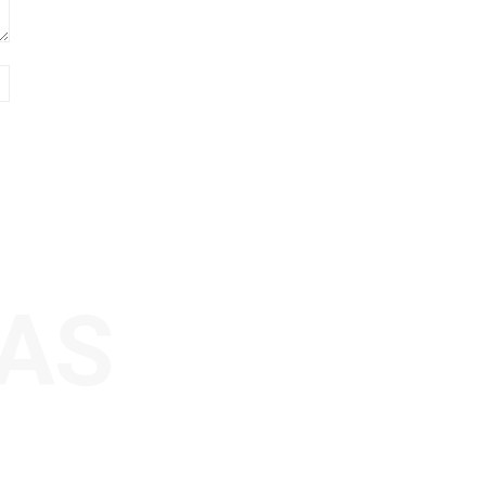
Sitio
web:
AS