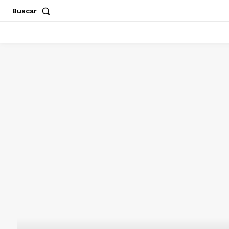
Buscar
ACAPULCO
CHILPANCINGO
GUERRERO
POLÍT