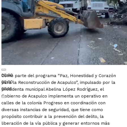
00:00
Como parte del programa “Paz, Honestidad y Corazón
00:00
para la Reconstrucción de Acapulco”, impulsado por la
00:16
presidenta municipal Abelina López Rodríguez, el
Gobierno de Acapulco implementa un operativo en
calles de la colonia Progreso en coordinación con
diversas instancias de seguridad, que tiene como
propósito contribuir a la prevención del delito, la
liberación de la vía pública y generar entornos más