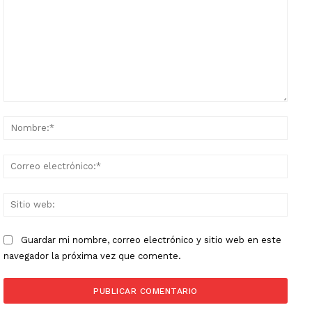
Comentario:
Nomb
Corr
elect
Sitio
web:
Guardar mi nombre, correo electrónico y sitio web en este
navegador la próxima vez que comente.