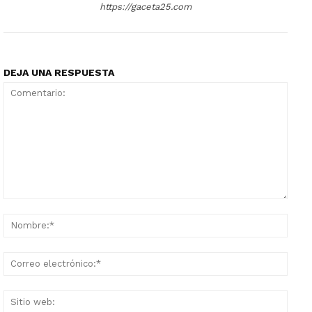
https://gaceta25.com
DEJA UNA RESPUESTA
Comentario:
Nomb
Corr
elect
Sitio
web: