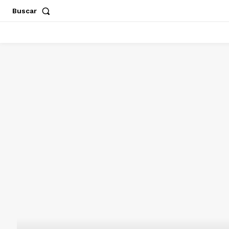
Buscar
ACAPULCO
CHILPANCINGO
GUERRERO
POLÍT