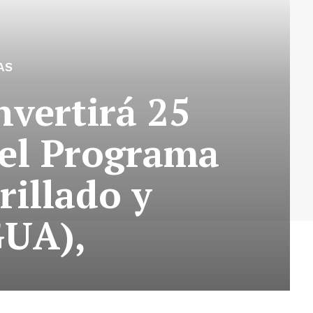
AS
nvertirá 25
 el Programa
rillado y
UA),