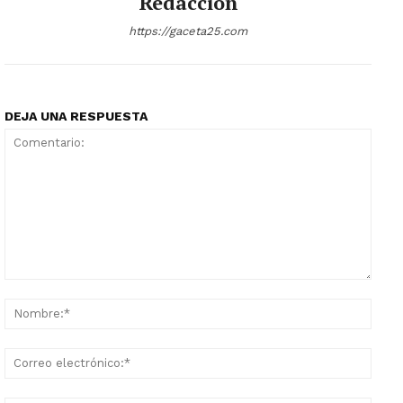
Redaccion
https://gaceta25.com
DEJA UNA RESPUESTA
Comentario:
Nomb
Corr
elect