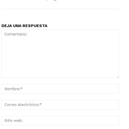
DEJA UNA RESPUESTA
Comentario:
Nomb
Corr
elect
Sitio
web: