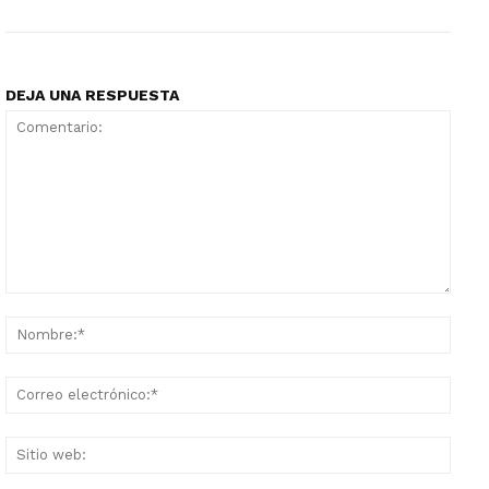
DEJA UNA RESPUESTA
Comentario:
Nomb
Corr
elect
Sitio
web: