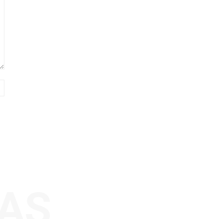
Sitio
web:
AS