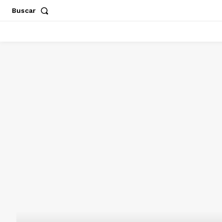
Buscar
ACAPULCO
CHILPANCINGO
GUERRERO
POLÍT