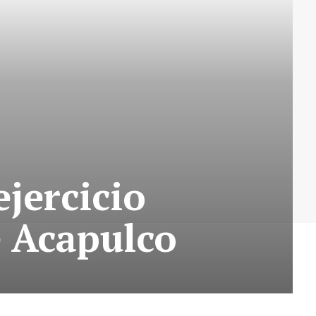
jercicio
e Acapulco