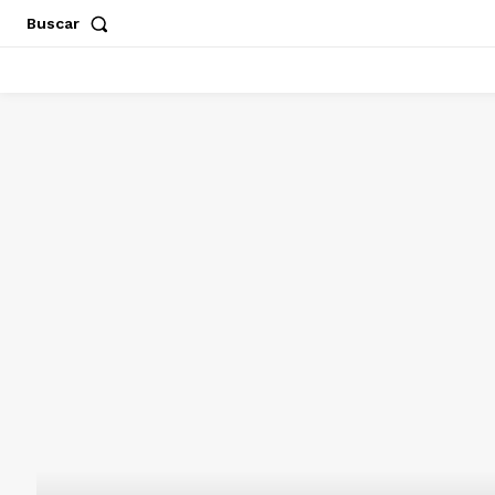
Buscar
ACAPULCO
CHILPANCINGO
GUERRERO
POLÍT