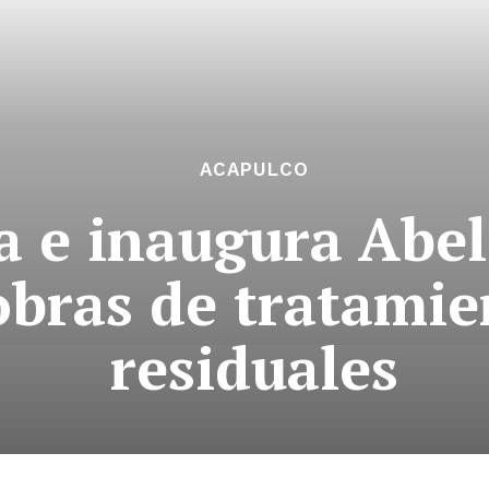
ACAPULCO
a e inaugura Abe
bras de tratamie
residuales