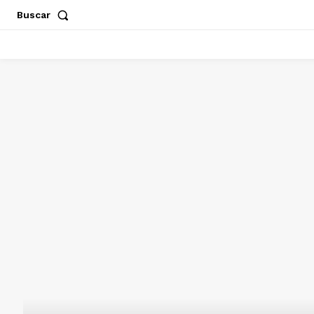
Buscar
ACAPULCO
CHILPANCINGO
GUERRERO
POLÍT