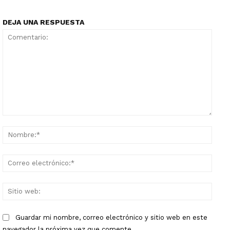
DEJA UNA RESPUESTA
Comentario:
Nomb
Corr
elect
Sitio
web:
Guardar mi nombre, correo electrónico y sitio web en este
navegador la próxima vez que comente.