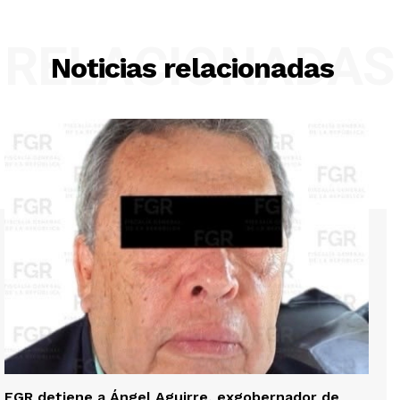
RELACIONADAS
Noticias relacionadas
FGR detiene a Ángel Aguirre, exgobernador de