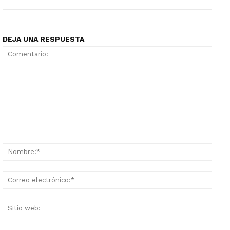
DEJA UNA RESPUESTA
Comentario:
Nomb
Corr
elect
Sitio
web: