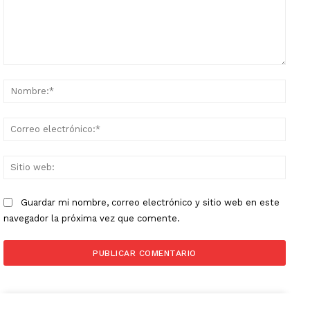
Comentario:
Nomb
Corr
elect
Sitio
web:
Guardar mi nombre, correo electrónico y sitio web en este
navegador la próxima vez que comente.