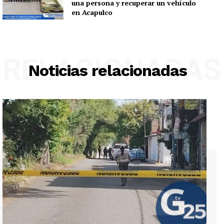
una persona y recuperar un vehículo
en Acapulco
RELACIONADAS
Noticias relacionadas