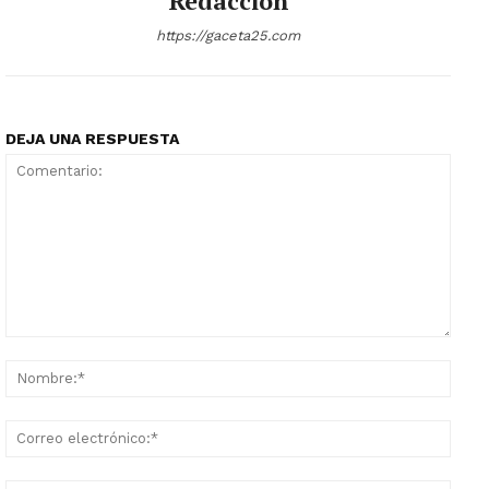
Redaccion
https://gaceta25.com
DEJA UNA RESPUESTA
Comentario:
Nomb
Corr
elect