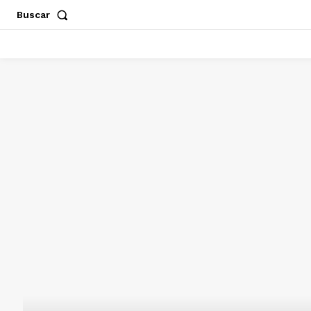
Buscar
ACAPULCO
CHILPANCINGO
GUERRERO
POLÍT