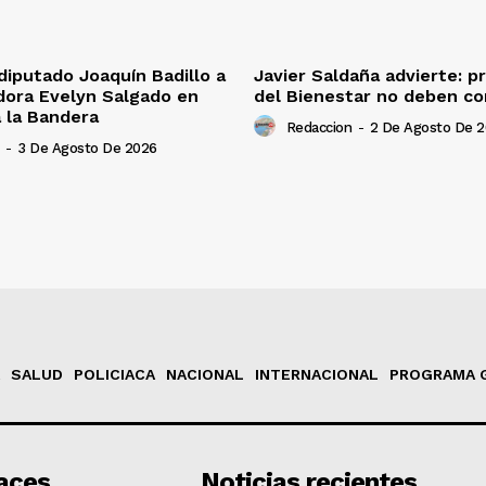
iputado Joaquín Badillo a
Javier Saldaña advierte: 
dora Evelyn Salgado en
del Bienestar no deben co
 la Bandera
Redaccion
-
2 De Agosto De 
-
3 De Agosto De 2026
SALUD
POLICIACA
NACIONAL
INTERNACIONAL
PROGRAMA 
aces
Noticias recientes