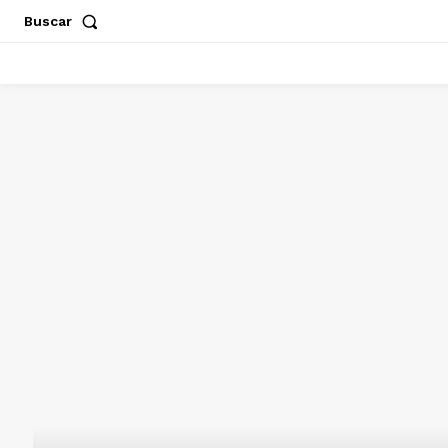
Buscar
ACAPULCO
CHILPANCINGO
GUERRERO
POLÍT