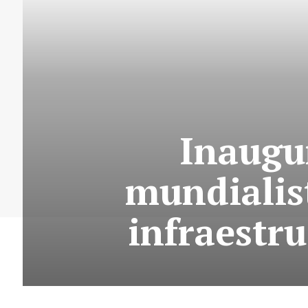
Inaugu
mundialist
infraestr