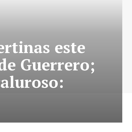
ertinas este
de Guerrero;
caluroso: