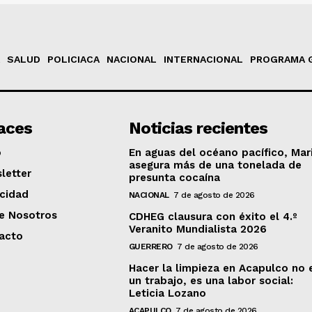
SALUD
POLICIACA
NACIONAL
INTERNACIONAL
PROGRAMA 
aces
Noticias recientes
o
En aguas del océano pacífico, Mar
asegura más de una tonelada de
letter
presunta cocaína
acidad
NACIONAL
7 de agosto de 2026
e Nosotros
CDHEG clausura con éxito el 4.º
Veranito Mundialista 2026
acto
GUERRERO
7 de agosto de 2026
Hacer la limpieza en Acapulco no 
un trabajo, es una labor social:
Leticia Lozano
ACAPULCO
7 de agosto de 2026