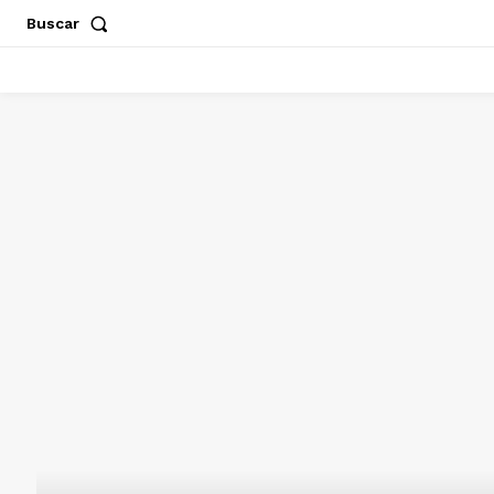
Buscar
ACAPULCO
CHILPANCINGO
GUERRERO
POLÍT