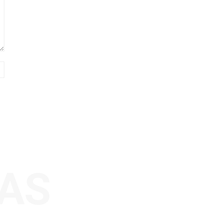
Sitio
web:
AS