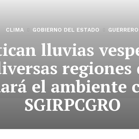
CLIMA
GOBIERNO DEL ESTADO
GUERRERO
ican lluvias vesp
iversas regiones 
ará el ambiente 
SGIRPCGRO