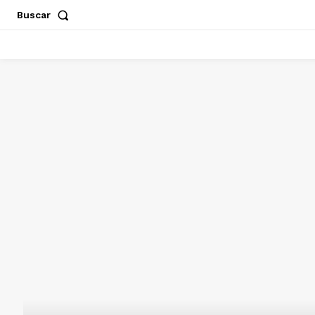
Buscar
ACAPULCO
CHILPANCINGO
GUERRERO
POLÍT