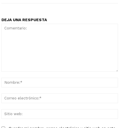
DEJA UNA RESPUESTA
Comentario:
Nomb
Corr
elect
Sitio
web: