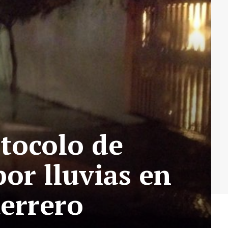
otocolo de
por lluvias en
uerrero