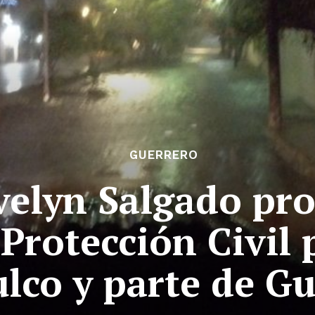
GUERRERO
velyn Salgado pr
Protección Civil 
lco y parte de G