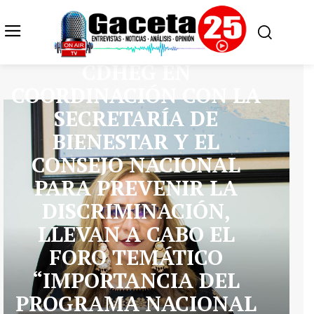
GUERRERO
CDHEG EN
COORDINACIÓN CON LA
SECRETARÍA DE
BIENESTAR Y EL
CONSEJO NACIONAL
PARA PREVENIR LA
DISCRIMINACIÓN,
LLEVAN A CABO EL
FORO TEMÁTICO
“IMPORTANCIA DEL
PROGRAMA NACIONAL