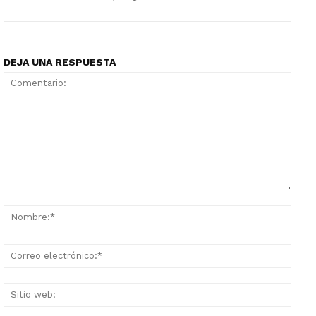
DEJA UNA RESPUESTA
Comentario:
Nomb
Corr
elect
Sitio
web: