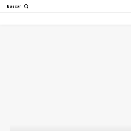
Buscar
ACAPULCO
CHILPANCINGO
GUERRERO
POLÍT