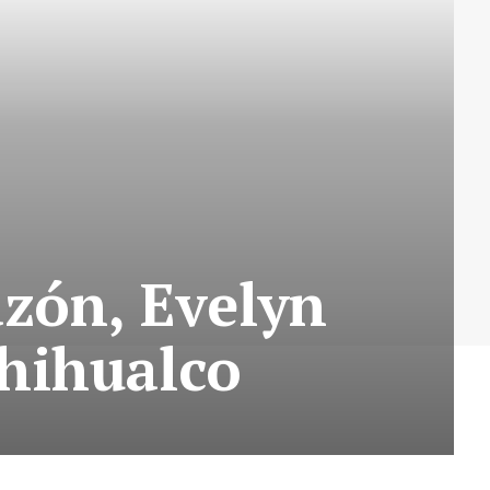
azón, Evelyn
chihualco