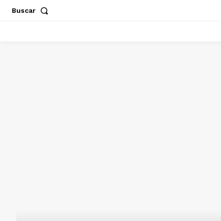
Buscar
ACAPULCO
CHILPANCINGO
GUERRERO
POLÍT