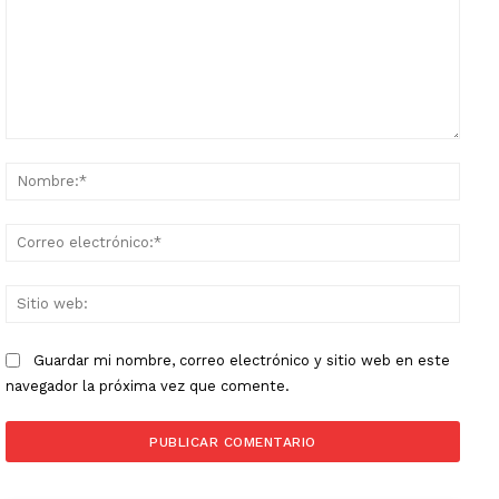
Comentario:
Nomb
Corr
elect
Sitio
web:
Guardar mi nombre, correo electrónico y sitio web en este
navegador la próxima vez que comente.