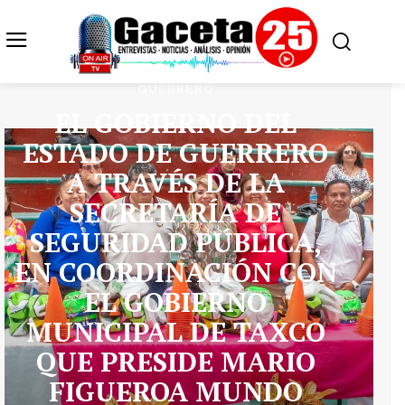
GUERRERO
EL GOBIERNO DEL
ESTADO DE GUERRERO
A TRAVÉS DE LA
SECRETARÍA DE
SEGURIDAD PÚBLICA,
EN COORDINACIÓN CON
EL GOBIERNO
MUNICIPAL DE TAXCO
QUE PRESIDE MARIO
FIGUEROA MUNDO