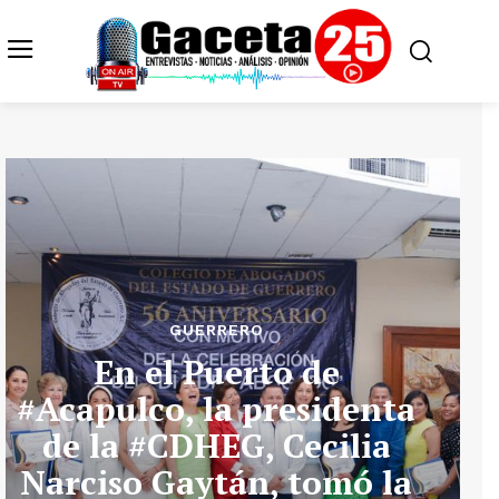
GUERRERO
En el Puerto de
#Acapulco, la presidenta
de la #CDHEG, Cecilia
Narciso Gaytán, tomó la