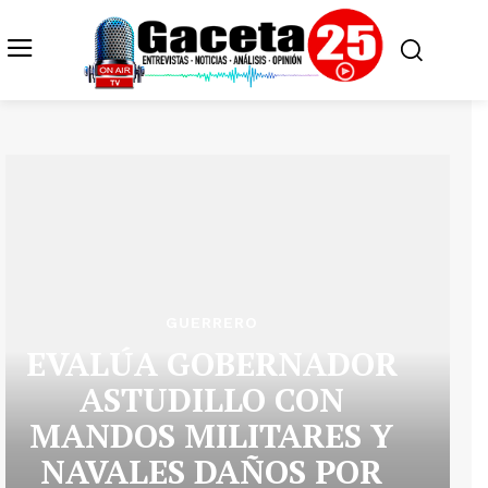
GUERRERO
EVALÚA GOBERNADOR
ASTUDILLO CON
MANDOS MILITARES Y
NAVALES DAÑOS POR