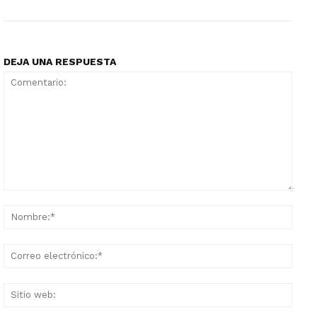
DEJA UNA RESPUESTA
Comentario:
Nomb
Corr
elect
Sitio
web: