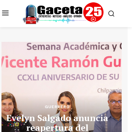
GUERRERO
Evelyn Salgado anuncia
reapertura del