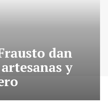
 Frausto dan
 artesanas y
ero