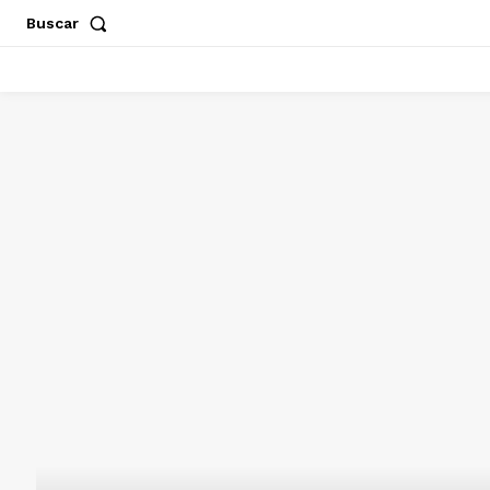
Buscar
ACAPULCO
CHILPANCINGO
GUERRERO
POLÍT