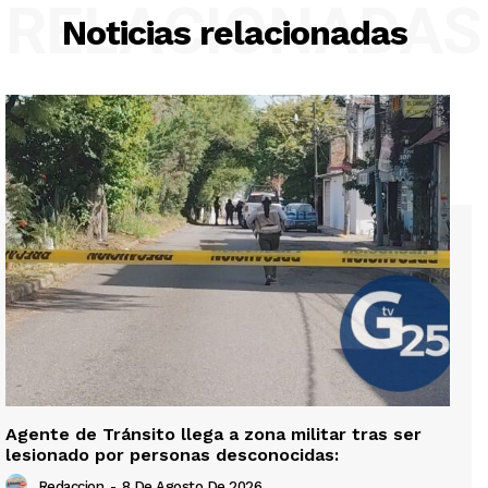
RELACIONADAS
Noticias relacionadas
Agente de Tránsito llega a zona militar tras ser
lesionado por personas desconocidas:
Redaccion
-
8 De Agosto De 2026