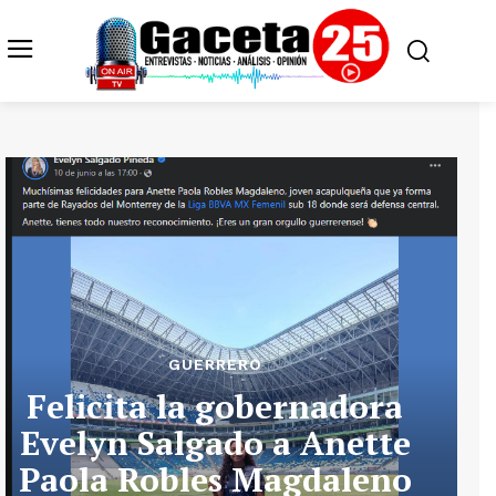
GUERRERO
Felicita la gobernadora
Evelyn Salgado a Anette
Paola Robles Magdaleno