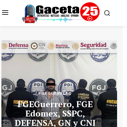
FGEGUERRERO
FGEGuerrero, FGE
Edomex, SSPC,
DEFENSA, GN y CNI