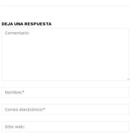
DEJA UNA RESPUESTA
Comentario:
Nomb
Corr
elect
Sitio
web: