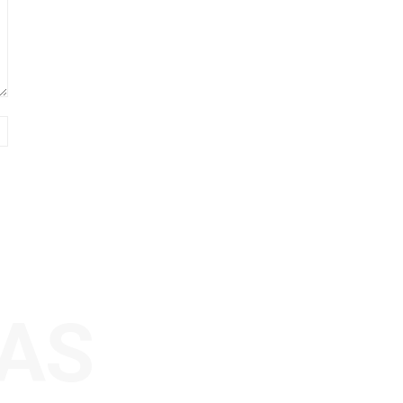
Sitio
web:
AS