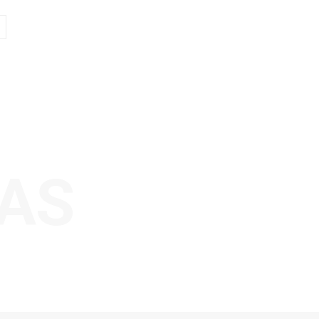
Sitio
web:
AS