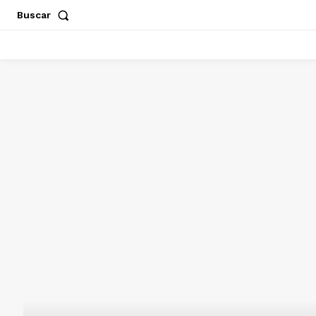
Buscar
ACAPULCO
CHILPANCINGO
GUERRERO
POLÍT