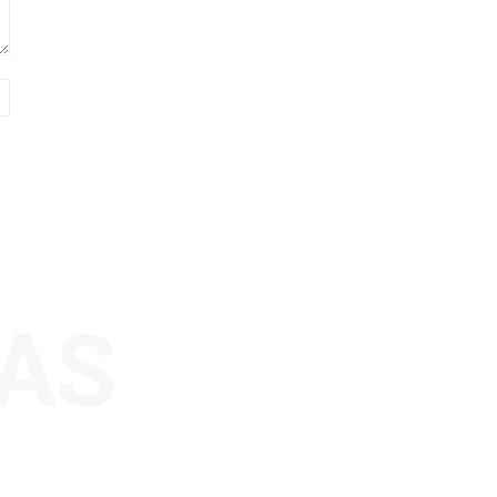
Sitio
web:
AS