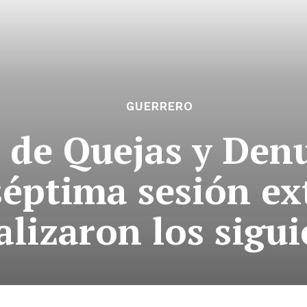
GUERRERO
 de Quejas y Denu
séptima sesión ex
alizaron los sigu