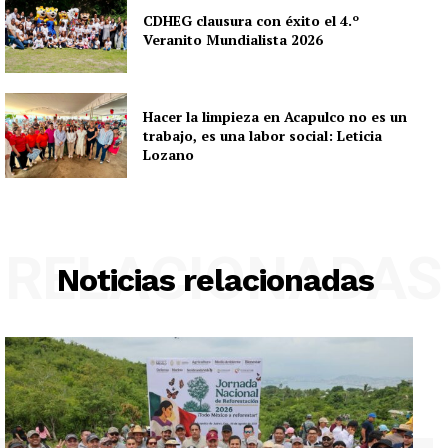
CDHEG clausura con éxito el 4.º
Veranito Mundialista 2026
Hacer la limpieza en Acapulco no es un
trabajo, es una labor social: Leticia
Lozano
RELACIONADAS
Noticias relacionadas