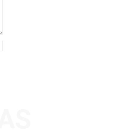
Sitio
web:
AS