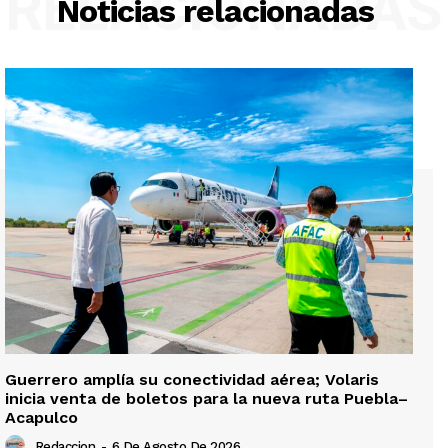
RELACIONADAS
Noticias relacionadas
Guerrero amplía su conectividad aérea; Volaris
inicia venta de boletos para la nueva ruta Puebla–
Acapulco
Redaccion
-
6 De Agosto De 2026