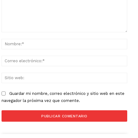
Comentario:
Nomb
Corr
elect
Sitio
web:
Guardar mi nombre, correo electrónico y sitio web en este
navegador la próxima vez que comente.