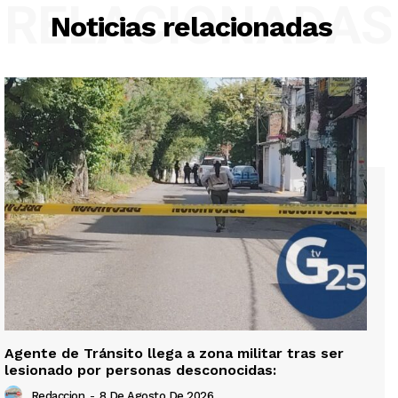
RELACIONADAS
Noticias relacionadas
Agente de Tránsito llega a zona militar tras ser
lesionado por personas desconocidas:
Redaccion
-
8 De Agosto De 2026