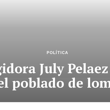
POLÍTICA
gidora July Pelae
del poblado de lom