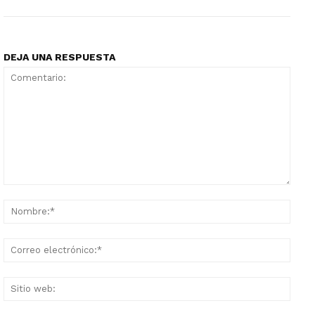
DEJA UNA RESPUESTA
Comentario:
Nomb
Corr
elect
Sitio
web: