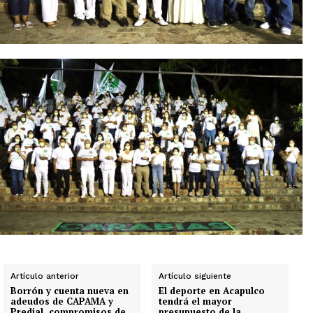
Artículo anterior
Artículo siguiente
Borrón y cuenta nueva en
El deporte en Acapulco
adeudos de CAPAMA y
tendrá el mayor
Predial, compromisos de
presupuesto de la