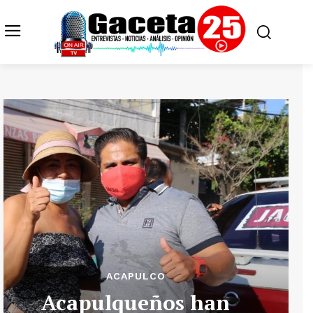
ACAPULCO
Acapulqueños han