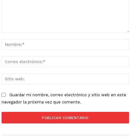
Comentario:
Nomb
Corr
elect
Sitio
web:
Guardar mi nombre, correo electrónico y sitio web en este
navegador la próxima vez que comente.