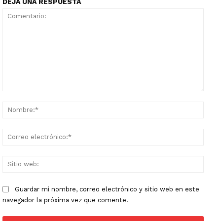
DEJA UNA RESPUESTA
Comentario:
Nomb
Corr
elect
Sitio
web:
Guardar mi nombre, correo electrónico y sitio web en este
navegador la próxima vez que comente.