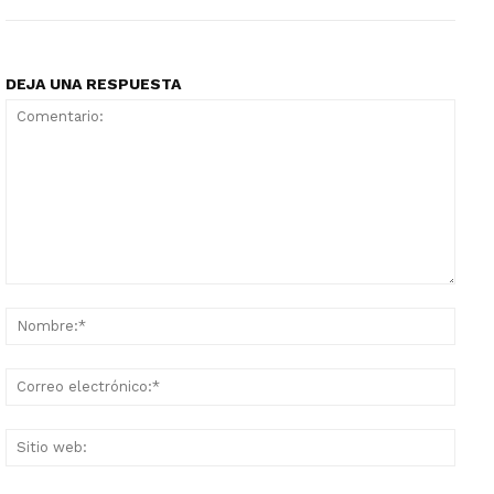
DEJA UNA RESPUESTA
Comentario:
Nomb
Corr
elect
Sitio
web: