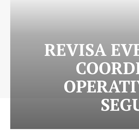
REVISA EV
COORDI
OPERATI
SEG