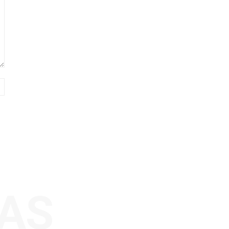
Sitio
web:
AS